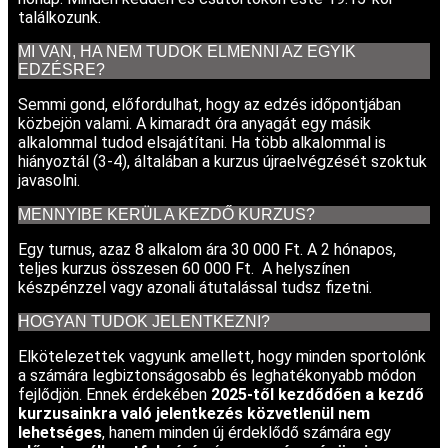
találkozunk.
MI VAN, HA NEM TUDOK ELMENNI AZ EGYIK
EDZÉSRE?
Semmi gond, előfordulhat, hogy az edzés időpontjában
közbejön valami. A kimaradt óra anyagát egy másik
alkalommal tudod elsajátítani. Ha több alkalommal is
hiányoztál (3-4), általában a kurzus újraelvégzését szoktuk
javasolni.
MENNYIBE KERÜL A KEZDŐ KURZUS?
Egy turnus, azaz 8 alkalom ára 30 000 Ft. A 2 hónapos,
teljes kurzus összesen 60 000 Ft. A helyszínen
készpénzzel vagy azonali átutalással tudsz fizetni.
HOGYAN TUDOK JELENTKEZNI?
Elkötelezettek vagyunk amellett, hogy minden sportolónk
a számára legbiztonságosabb és leghatékonyabb módon
fejlődjön. Ennek érdekében
2025-től kezdődően a kezdő
kurzusainkra való jelentkezés közvetlenül nem
lehetséges
, hanem minden új érdeklődő számára egy