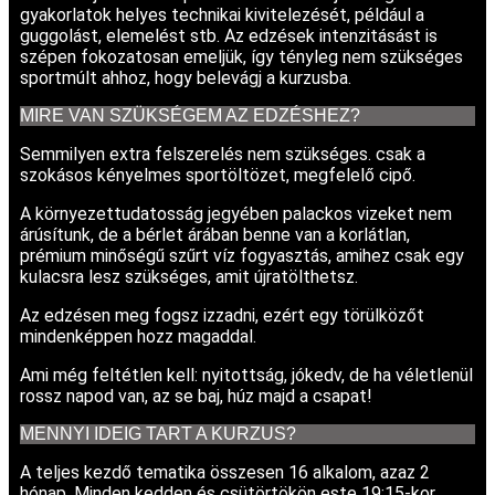
gyakorlatok helyes technikai kivitelezését, például a
guggolást, elemelést stb. Az edzések intenzitásást is
szépen fokozatosan emeljük, így tényleg nem szükséges
sportmúlt ahhoz, hogy belevágj a kurzusba.
MIRE VAN SZÜKSÉGEM AZ EDZÉSHEZ?
Semmilyen extra felszerelés nem szükséges. csak a
szokásos kényelmes sportöltözet, megfelelő cipő.
A környezettudatosság jegyében palackos vizeket nem
árúsítunk, de a bérlet árában benne van a korlátlan,
prémium minőségű szűrt víz fogyasztás, amihez csak egy
kulacsra lesz szükséges, amit újratölthetsz.
Az edzésen meg fogsz izzadni, ezért egy törülközőt
mindenképpen hozz magaddal.
Ami még feltétlen kell: nyitottság, jókedv, de ha véletlenül
rossz napod van, az se baj, húz majd a csapat!
MENNYI IDEIG TART A KURZUS?
A teljes kezdő tematika összesen 16 alkalom, azaz 2
hónap. Minden kedden és csütörtökön este 19:15-kor