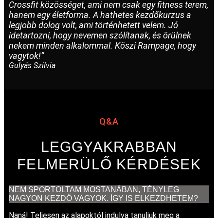
Crossfit közösséget, ami nem csak egy fitness terem,
hanem egy életforma. A hathetes kezdőkurzus a
legjobb dolog volt, ami történhetett velem. Jó
idetartozni, hogy nevemen szólítanak, és örülnek
nekem minden alkalommal. Köszi Rampage, hogy
vagytok!”
Gulyás Szilvia
Q&A
LEGGYAKRABBAN
FELMERÜLŐ KÉRDÉSEK
NEM SPORTOLTAM MOSTANÁBAN, TÉNYLEG
NAGYON KEZDŐ VAGYOK. ÍGY IS ELKEZDHETEM?
Naná! Teljesen az alapoktól indulva tanuljuk meg a