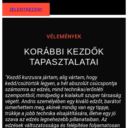
JELENTKEZEM!
VÉLEMÉNYEK
KORÁBBI KEZDŐK
TAPASZTALATAI
"Kezdő kurzusra jártam, alig vártam, hogy
kedd/csütörtök legyen, a hét abszolút csúcspontja
számomra az edzés, mind technikai/erőnléti
szempontból, mindpedig a kialakult szuper társaság
végett. Andris személyében egy kiváló edzőt, barátot
ismerhettem meg, akinek mindig van egy tippje,
trükkje a jobb technika elsajátítására, illetve egy jó
szava az edzés legnehezebb pillanataiban. Az
edzések változatossága és felépítése folyamatosan