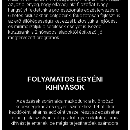
az „az a lényeg, hogy elfáradjunk” filozófiát. Nagy
hangsúlyt fektetünk a professzionális edzéstervezésre.
6 hetes ciklusokban dolgozunk, fokozatosan fejlesztjük
az erő-állóképességünket ezzel biztosítjuk a fejlődést
és minimalizáljuk a sérülések esélyét is. Kezdő
kurzusaink is 2 hónapos, alapoktól építkező, jól
megtervezett programok.
FOLYAMATOS EGYÉNI
KIHÍVÁSOK
Az edzések során alkalmazkodunk a különböző
képességekhez és egyéni szintekhez. Tehát akár
kezdőként, akár haladóként veszel részt az edzéseken,
mindig találsz olyan rád igazított gyakorlatokat, amik
kihívást jelentenek, de mégis teljesíthetőek számodra.