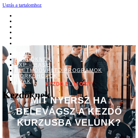
Ugrás a tartalomhoz
HOME
KEZDŐKNEK
RXP – BASE
ÉLETMÓDVÁLTÓ PROGRAMOK
WORKSHOPOK
ÁRAK
HOME
KEZDŐKNEK
RXP – BASE
ÉLETMÓDVÁLTÓ PROGRAMOK
WORKSHOPOK
ÁRAK
KEZDD EL MOST!
Kezdőknek
MIT NYERSZ HA
BELEVÁGSZ A KEZDŐ
KURZUSBA VELÜNK?