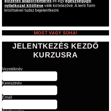
előzetes állapotfelmérés
és egy
egészségügyi
nyilatkozat kitöltése
válik kötelezővé. A lenti form
kitöltsével tudsz bejelentkezni.
MOST VAGY SOHA!
JELENTKEZÉS KEZDŐ
KURZUSRA
Vezetéknév
Keresztnév
Email