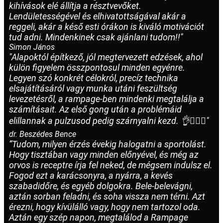
kihívások elé állítja a résztvevőket.
Lendületességével és elhivatottságával akár a
reggeli, akár a késő esti órákon is kiváló motivációt
tud adni. Mindenkinek csak ajánlani tudom!!"
Simon János
"Alapoktól építkező, jól megtervezett edzések, ahol
külön figyelem összpontosul minden egyénre.
Legyen szó konkrét célokról, precíz technika
elsajátításáról vagy munka utáni feszültség
levezetésről, a rampage-ben mindenki megtalálja a
számításait. Az első gong után a problémáid
elillannak a pulzusod pedig szárnyalni kezd. 👌🏋️‍♂️🤤"
dr. Beszédes Bence
“Tudom, milyen érzés évekig halogatni a sportolást.
Hogy tisztában vagy minden előnyével, és még az
orvos is receptre írja fel neked, de mégsem indulsz el.
Fogod ezt a karácsonyra, a nyárra, a kevés
szabadidőre, és egyéb dolgokra. Bele-belevágni,
aztán sorban feladni, és soha vissza nem térni. Azt
érezni, hogy kívülálló vagy, hogy nem tartozol oda.
Aztán egy szép napon, megtalálod a Rampage