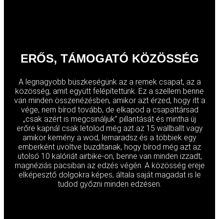
ERŐS, TÁMOGATÓ KÖZÖSSÉG
A legnagyobb büszkeségünk az a remek csapat, az a
közösség, amit együtt felépítettünk. Ez a szellem benne
van minden összenézésben, amikor azt érzed, hogy itt a
vége, nem bírod tovább, de elkapod a csapattársad
„csak azért is megcsináljuk” pillantását és mintha új
erőre kapnál csak letolod még azt az 15 wallballt vagy
amikor kemény a wod, lemaradsz és a többiek egy
emberként üvöltve buzdítanak, hogy bírod még azt az
utolsó 10 kalóriát airbike-on, benne van minden izzadt,
magnéziás pacsiban az edzés végén. A közösség ereje
elképesztő dolgokra képes, általa saját magadat is le
tudod győzni minden edzésen.